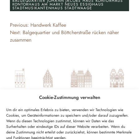
BALGEQUARTIER JOHANN JACOBS HAUS KONTORHAUS
KONTORHAUS AM MARKT NEUES ESSIGHAUS
STADTMUSIKANTENHAUS STADTWAAGE
Beitragsnavigation
Previous:
Handwerk Kaffee
Next:
Balgequartier und Böttcherstraße rücken näher
zusammen
Cookie-Zustimmung verwalten
Um dir ein optimales Erlebnis zu bieten, verwenden wir Technologien wie
Cookies, um Geräteinformationen zu speichern und/oder darauf zuzugreifen.
Wenn du diesen Technologien zustimmst, können wir Daten wie das
DATENSCHUTZ
IMPRESSUM
COOKIES
Surfverhalten oder eindeutige IDs auf dieser Website verarbeiten. Wenn du
deine Zustimmung nicht erteilst oder zurückziehst, können bestimmte Merkmale
und Funktionen beeinträchtigt werden.