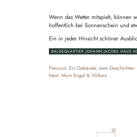
Wenn das Wetter mitspielt, können w
hoffentlich bei Sonnenschein und et
Ein in jeder Hinsicht schöner Ausbli
BALGEQUARTIER JOHANN JACOBS HAUS 
Beitragsnavigation
Previous:
Ein Gebäude, zwei Geschichten
Next:
Moin Engel & Völkers